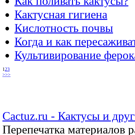
Как поливать кактусы?
Кактусная гигиена
Кислотность почвы
Когда и как пересажива
Культивирование ферок
1
2
3
>
>>
Cactuz.ru - Кактусы и др
Перепечатка материалов р