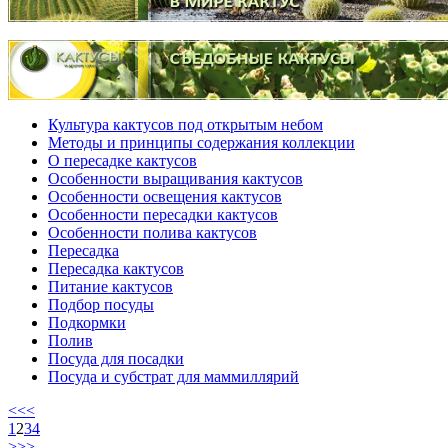
Культура кактусов под открытым небом
Методы и принципы содержания коллекции
О пересадке кактусов
Особенности выращивания кактусов
Особенности освещения кактусов
Особенности пересадки кактусов
Особенности полива кактусов
Пересадка
Пересадка кактусов
Питание кактусов
Подбор посуды
Подкормки
Полив
Посуда для посадки
Посуда и субстрат для маммиллярий
<<
<
1
2
3
4
>
>>