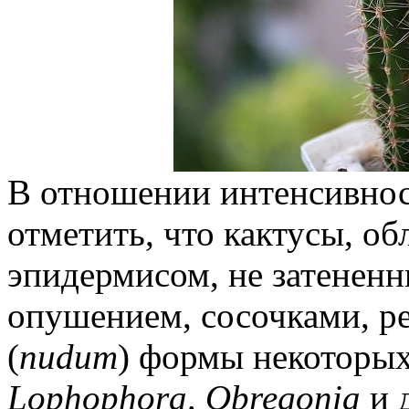
В отношении интенсивнос
отметить, что кактусы, о
эпидермисом, не затенен
опушением, сосочками, р
(
nudum
) формы некоторых
Lophophora, Оbregonia
и 