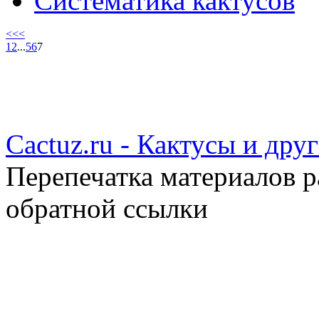
Систематика кактусов
<<
<
1
2
...
5
6
7
Cactuz.ru - Кактусы и др
Перепечатка материалов р
обратной ссылки