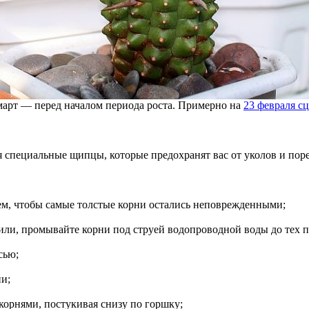
март — перед началом периода роста. Примерно на
23 февраля с
я специальные щипцы, которые предохранят вас от уколов и поре
 тем, чтобы самые толстые корни остались неповрежденными;
жили, промывайте корни под струей водопроводной воды до тех п
сью;
ни;
 корнями, постукивая снизу по горшку;