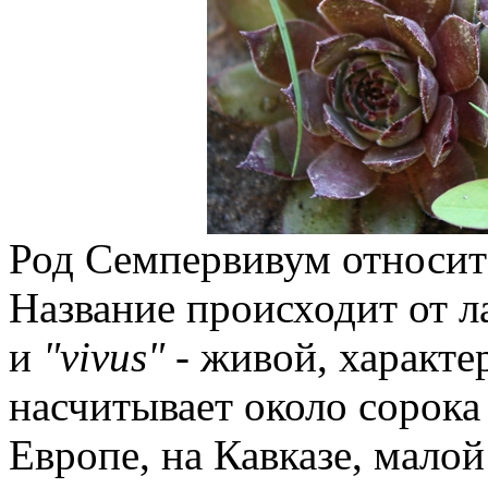
Род Семпервивум относитс
Название происходит от л
и
"vivus"
- живой, характе
насчитывает около сорока
Европе, на Кавказе, мало