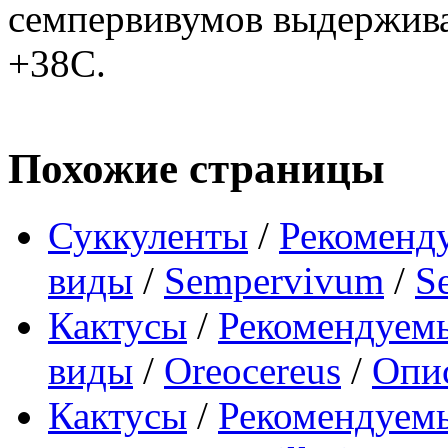
семпервивумов выдержива
+38С.
Похожие страницы
Суккуленты
/
Рекоменд
виды
/
Sempervivum
/
S
Кактусы
/
Рекомендуемы
виды
/
Oreocereus
/
Опис
Кактусы
/
Рекомендуемы