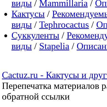
виды
/
Mammillaria
/
Оп
Кактусы
/
Рекомендуемы
виды
/
Tephrocactus
/
Оп
Суккуленты
/
Рекоменд
виды
/
Stapelia
/
Описани
Cactuz.ru - Кактусы и др
Перепечатка материалов р
обратной ссылки