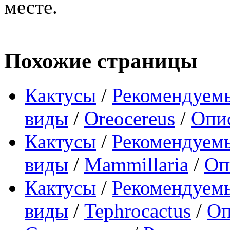
месте.
Похожие страницы
Кактусы
/
Рекомендуемы
виды
/
Oreocereus
/
Опис
Кактусы
/
Рекомендуемы
виды
/
Mammillaria
/
Оп
Кактусы
/
Рекомендуемы
виды
/
Tephrocactus
/
Оп