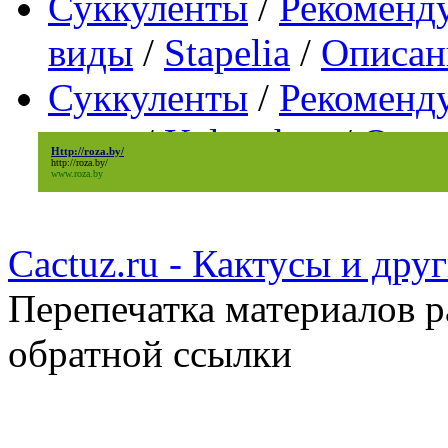
Суккуленты
/
Рекоменд
виды
/
Stapelia
/
Описани
Суккуленты
/
Рекоменд
виды
/
Kalanchoe
/
Опис
Http://roza.by/
http://roza.by/
www.roza.by
Cactuz.ru - Кактусы и др
Перепечатка материалов р
обратной ссылки