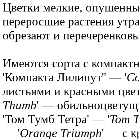
Цветки мелкие, опушенны
переросшие растения утра
обрезают и перечеренковы
Имеются сорта с компакт
'Компакта Лилипут'' — '
Co
листьями и красными цвет
Thumb
' — обильноцветущ
'Том Тумб Тетра' — '
Tom T
— '
Orange Triumph
' — с 