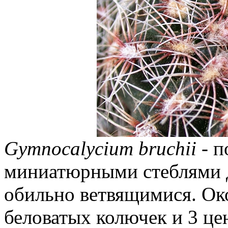
Gymnocalycium bruchii
- п
миниатюрными стеблями д
обильно ветвящимися. Ок
беловатых колючек и 3 це