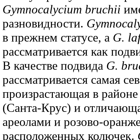
Gymnocalycium bruchii
име
разновидности.
Gymnocaly
в прежнем статусе, a
G. la
рассматривается как под
В качестве подвида
G. bru
рассматривается самая се
произрастающая в районе
(Санта-Крус) и отличающ
ареолами и розово-оранже
расположенных колючек.