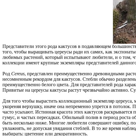
Представители этого рода кактусов в подавляющем большинстве
того, чтобы выращивать цереусы ради их самих, как экспонаты
любимых растений, который испытывают любители, и о том, чт
коллекции имеют крупные экземпляры представителей данного 
Род
Cereus
, представлен преимущественно древовидными растен
несомненным рекордом для кактусов. Стебли обычно разделены
преимущественно белого цвета. Для представителей рода харак
Привитые на цереусы кактусы растут чрезвычайно активно. С
Для того чтобы вырастить коллекционный экземпляр цереуса, мн
укореняя верхушку, иначе она непременно упрется в потолок.
часто усыхают. Истинная красота этих кактусов раскрывается
гумус, и частых пересадках. Обильный полив в период роста 
быть несколько ниже. Многие любители совершают ошибку, пол
увлажнять, не допуская увядания стеблей. В то же время наблю
выбирать: цветение или декоративность.