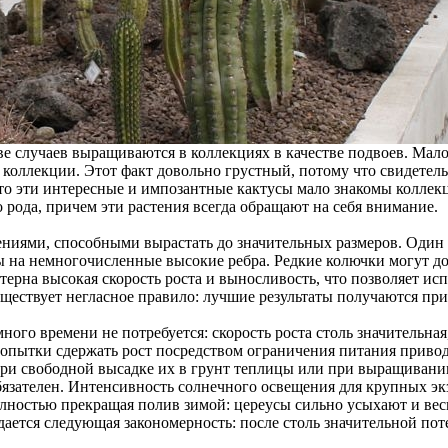
 случаев выращиваются в коллекциях в качестве подвоев. Мало 
 коллекции. Этот факт довольно грустный, потому что свидетел
о эти интересные и импозантные кактусы мало знакомы коллекц
рода, причем эти растения всегда обращают на себя внимание.
иями, способными вырастать до значительных размеров. Один из
 на немногочисленные высокие ребра. Редкие колючки могут до
терна высокая скорость роста и выносливость, что позволяет ис
уществует негласное правило: лучшие результаты получаются п
ого времени не потребуется: скорость роста столь значительная,
 Попытки сдержать рост посредством ограничения питания приво
 при свободной высадке их в грунт теплицы или при выращиван
обязателен. Интенсивность солнечного освещения для крупных э
ностью прекращая полив зимой: цереусы сильно усыхают и весн
дается следующая закономерность: после столь значительной пот