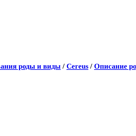
ания роды и виды
/
Cereus
/
Описание ро