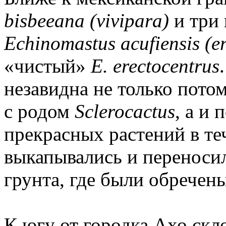
bisbeeana (vivipara)
и три
Echinomastus acufiensis (ere
«чистый»
E. erectocentrus
незавидна не только пото
с родом
Sclerocactus
, а и 
прекрасных растений в те
выкапывались и переносил
грунта, где были обречен
К югу от городка Ахо скл