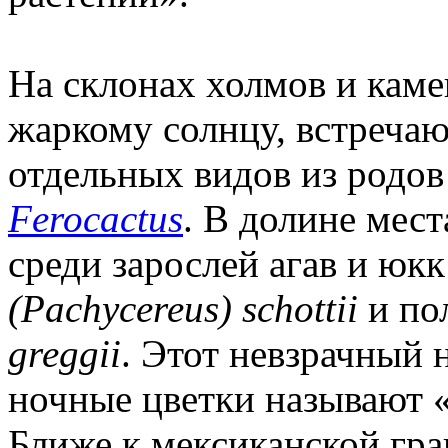
На склонах холмов и кам
жаркому солнцу, встреча
отдельных видов из родо
Ferocactus
. В долине мес
среди зарослей агав и юкк
(Pachycereus) schottii
и по
greggii
. Этот невзрачный 
ночные цветки называют 
Ближе к мексиканской гр