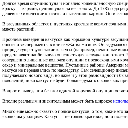
Долгое время опунцию туна и нопалею кошениленосную специа
краску — кармин, ценившуюся на вес золота. До 1785 года рец
дешевые химические красители вытеснили кармин. Он и сегод
В засушливых областях и пустынях крестьяне кормят сочными 
мякоть растений.
Проблема выведения кактусов как кормовой культуры засушли
опыты и эксперименты в книге «Жатва жизни». Он задумался о 
природе существуют такие кактусы (например, некоторые виды 
представляют наибольшую опасность для желудка животного. 
совершенно лишенные колючек опунции с превосходными крупн
сахар и минеральные вещества. Пустынные районы Америки мо
кактуса не передавались по наследству. Сам селекционер писа
получаемого нового вида, но даже и у этой разновидности быва
поколений, пока кактус не будет больше думать о колючках при
Вопрос о выведении безглохидистой кормовой опунции остаетс
Вполне реальным и значительным может быть широкое
исполь
Много еще можно сказать о пользе кактусов, о том, какие это з
«колючим уродцам». Кактус — не только красивое, но и полезн