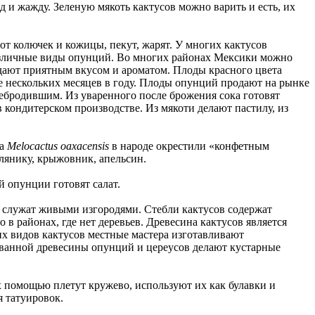
 и жажду. Зеленую мякоть кактусов можно варить и есть, их
от колючек и кожицы, пекут, жарят. У многих кактусов
азличные виды опунций. Во многих районах Мексики можно
дают приятным вкусом и ароматом. Плоды красного цвета
е нескольких месяцев в году. Плоды опунций продают на рынке
ребродившим. Из уваренного после брожения сока готовят
кондитерском производстве. Из мякоти делают пастилу, из
 a
Melocactus oaxacensis
в народе окрестили «конфетным
лянику, крыжовник, апельсин.
й опунции готовят салат.
и служат живыми изгородями. Стебли кактусов содержат
в районах, где нет деревьев. Древесина кактусов является
их видов кактусов местные мастера изготавливают
рованной древесины опунций и цереусов делают кустарные
х помощью плетут кружево, используют их как булавки и
 татуировок.