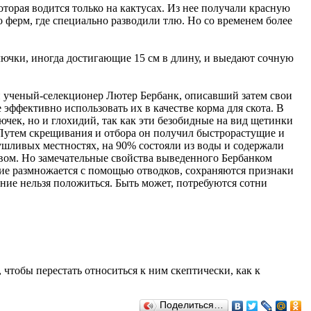
орая водится только на кактусах. Из нее получали красную
 ферм, где специально разводили тлю. Но со временем более
лючки, иногда достигающие 15 см в длину, и выедают сочную
й ученый-селекционер Лютер Бербанк, описавший затем свои
эффективно использовать их в качестве корма для скота. В
чек, но и глохидий, так как эти безобидные на вид щетинки
Путем скрещивания и отбора он получил быстрорастущие и
шливых местностях, на 90% состояли из воды и содержали
вом. Но замечательные свойства выведенного Бербанком
ение размножается с помощью отводков, сохраняются признаки
ение нельзя положиться. Быть может, потребуются сотни
, чтобы перестать относиться к ним скептически, как к
Поделиться…