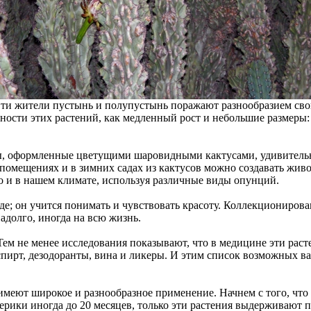
Эти жители пустынь и полупустынь поражают разнообразием сво
ности этих растений, как медленный рост и небольшие размеры
ы, оформленные цветущими шаровидными кактусами, удивительно
 помещениях и в зимних садах из кактусов можно создавать живо
о и в нашем климате, используя различные виды опунций.
де; он учится понимать и чувствовать красоту. Коллекциониров
адолго, иногда на всю жизнь.
ем не менее исследования показывают, что в медицине эти раст
спирт, дезодоранты, вина и ликеры. И этим список возможных 
 имеют широкое и разнообразное применение. Начнем с того, чт
ки иногда до 20 месяцев, только эти растения выдерживают пал