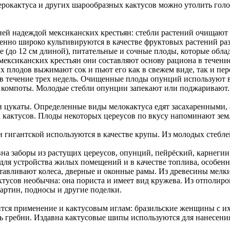
рокактуса и других шарообразных кактусов можно утолить голод
дней надеждой мексиканских крестьян: стебли растений очищают 
енно широко культивируются в качестве фруктовых растений р
(до 12 см длиной), питательные и сочные плоды, которые обла
 мексиканских крестьян они составляют основу рациона в течени
ых плодов выжимают сок и пьют его как в свежем виде, так и пе
 в течение трех недель. Очищенные плоды опунций используют в 
е, компоты. Молодые стебли опунции запекают или поджаривают.
и цукаты. Определенные виды мелокактуса едят засахаренными,
 кактусов. Плоды некоторых цереусов по вкусу напоминают зем
и гигантской используются в качестве крупы. Из молодых стебле
вна заборы из растущих цереусов, опунций, пейрёский, карнеги
я устройства жилых помещений и в качестве топлива, особенно 
отавливают колеса, дверные и оконные рамы. Из древесины мелк
ктусов необычна: она пориста и имеет вид кружева. Из отполи
артин, подносы и другие поделки.
дится применение и кактусовым иглам: бразильские женщины с и
ь гребни. Издавна кактусовые шипы используются для нанесения