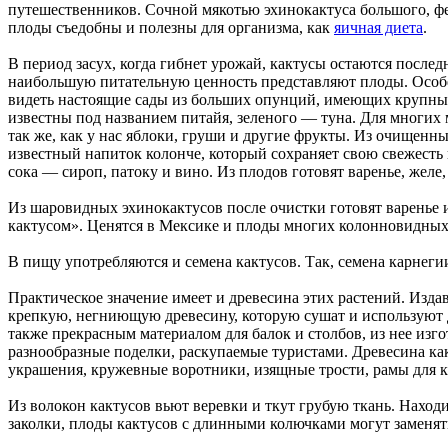
путешественников. Сочной мякотью эхинокактуса большого, фе
плоды съедобны и полезны для организма, как
яичная диета
.
В период засух, когда гибнет урожай, кактусы остаются после
наибольшую питательную ценность представляют плоды. Особ
видеть настоящие сады из больших опунций, имеющих крупные 
известны под названием питайя, зеленого — туна. Для многих
так же, как у нас яблоки, груши и другие фрукты. Из очищенн
известный напиток колонче, который сохраняет свою свежесть
сока — сироп, патоку и вино. Из плодов готовят варенье, жел
Из шаровидных эхинокактусов после очистки готовят варенье 
кактусом». Ценятся в Мексике и плоды многих колонновидных
В пищу употребляются и семена кактусов. Так, семена карнеги
Практическое значение имеет и древесина этих растений. Изда
крепкую, негниющую древесину, которую сушат и используют дл
также прекрасным материалом для балок и столбов, из нее изг
разнообразные поделки, раскупаемые туристами. Древесина ка
украшения, кружевные воротники, изящные трости, рамы для к
Из волокон кактусов вьют веревки и ткут грубую ткань. Нахо
заколки, плоды кактусов с длинными колючками могут заменят