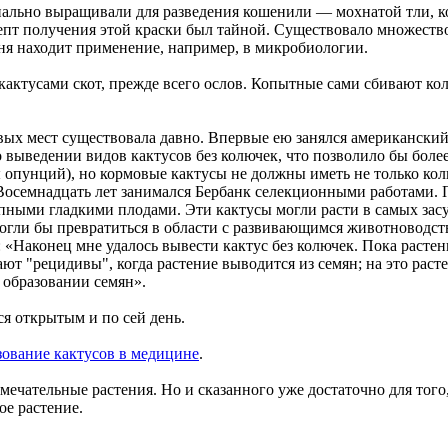
льно выращивали для разведения кошенили — мохнатой тли, кот
епт получения этой краски был тайной. Существовало множество
ня находит применение, например, в микробиологии.
кактусами скот, прежде всего ослов. Копытные сами сбивают ко
вых мест существовала давно. Впервые ею занялся американски
выведении видов кактусов без колючек, что позволило бы более 
опунций), но кормовые кактусы не должны иметь не только колю
Восемнадцать лет занимался Бербанк селекционными работами. 
ыми гладкими плодами. Эти кактусы могли расти в самых засу
гли бы превратиться в области с развивающимся животноводст
л: «Наконец мне удалось вывести кактус без колючек. Пока раст
ют "рецидивы", когда растение выводится из семян; на это раст
 образовании семян».
я открытым и по сей день.
зование кактусов в медицине
.
амечательные растения. Но и сказанного уже достаточно для того
ое растение.