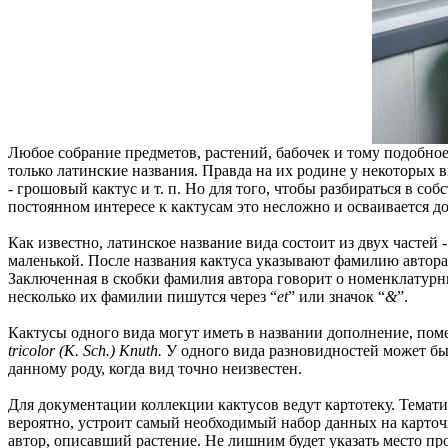
Любое собрание предметов, растений, бабочек и тому подобное 
только латинские названия. Правда на их родине у некоторых
- грошовый кактус и т. п. Но для того, чтобы разбираться в со
постоянном интересе к кактусам это несложно и осваивается д
Как известно, латинское название вида состоит из двух частей
маленькой. После названия кактуса указывают фамилию автора
Заключенная в скобки фамилия автора говорит о номенклатурн
несколько их фамилии пишутся через “
et
” или значок “
&
”.
Кактусы одного вида могут иметь в названии дополнение, по
tricolor (K. Sch.) Knuth.
У одного вида разновидностей может быт
данному роду, когда вид точно неизвестен.
Для документации коллекции кактусов ведут картотеку. Темати
вероятно, устроит самый необходимый набор данных на карточк
автор, описавший растение. Не лишним будет указать место пр