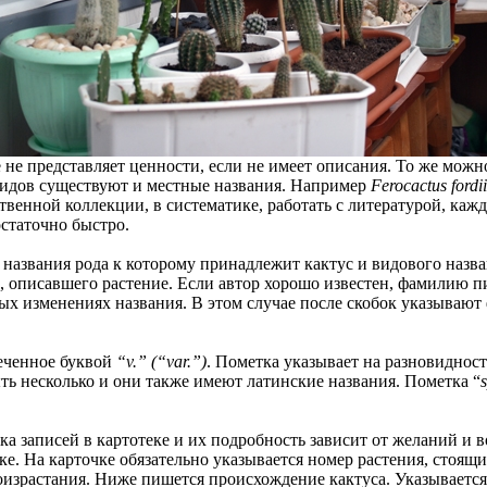
не представляет ценности, если не имеет описания. То же можно
 видов существуют и местные названия. Например
Ferocactus fordii
бственной коллекции, в систематике, работать с литературой, ка
остаточно быстро.
 - названия рода к которому принадлежит кактус и видового назва
, описавшего растение. Если автор хорошо известен, фамилию п
ых изменениях названия. В этом случае после скобок указывают
меченное буквой
“v.” (“var.”)
. Пометка указывает на разновидност
ь несколько и они также имеют латинские названия. Пометка “
ка записей в картотеке и их подробность зависит от желаний и
е. На карточке обязательно указывается номер растения, стоящий
оизрастания. Ниже пишется происхождение кактуса. Указывается 