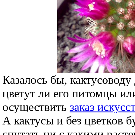
Казалось бы, кактусоводу
цветут ли его питомцы ил
осуществить
заказ искус
А кактусы и без цветков б
спутать ни с какими расте