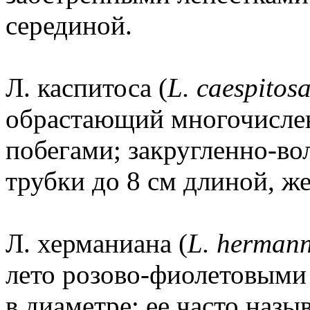
серединой.
Л. каспитоса (
L. caespitos
обрастающий многочисл
побегами; закругленно-во
трубки до 8 см длиной, ж
Л. херманиана (
L. herman
лето розово-фиолетовыми
в диаметре; ее часто наз