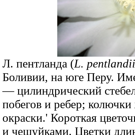
Л. пентланда (
L. pentlandi
Боливии, на юге Перу. Им
— цилиндрический стебел
побегов и ребер; колючки
окраски.' Короткая цвето
и чешуйками. Цветки длин