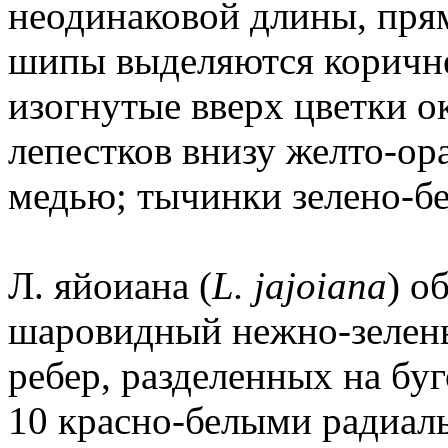
неодинаковой длины, пря
шипы выделяются коричне
изогнутые вверх цветки ок
лепестков внизу желто-ор
медью; тычинки зелено-б
Л. яйоиана (
L. jajoiana
) о
шаровидный нежно-зелены
ребер, разделенных на бу
10 красно-белыми радиал