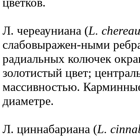
цветков.
Л. череауниана (
L. cherea
слабовыражен-ными ребра
радиальных колючек окра
золотистый цвет; централ
массивностью. Карминные
диаметре.
Л. циннабариана (
L. cinna