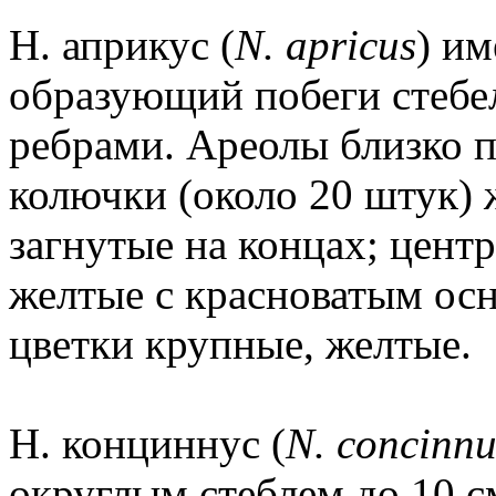
Н. априкус (
N. apricus
) и
образующий побеги стебе
ребрами. Ареолы близко 
колючки (около 20 штук) 
загнутые на концах; цент
желтые с красноватым осн
цветки крупные, желтые.
Н. конциннус (
N. concinnu
округлым стеблем до 10 с