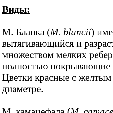
Виды:
М. Бланка (
М. blancii
) им
вытягивающийся и разрас
множеством мелких ребер
полностью покрывающие с
Цветки красные с желтым 
диаметре.
М. камацефала (
М. camace