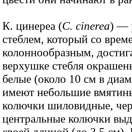
К. цинереа (
С. cinerea
) —
стеблем, который со врем
колоннообразным, достига
верхушке стебля окрашены
белые (около 10 см в диам
имеют небольшие вмятин
колючки шиловидные, черн
центральные колючки выд
своей длиной (до 3,5 см).